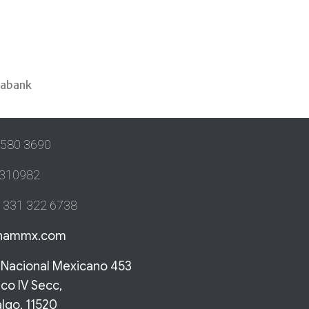
iabank
580 3690
310982
331 322 6738
chammx.com
o Nacional Mexicano 453
nco IV Secc,
lgo, 11520