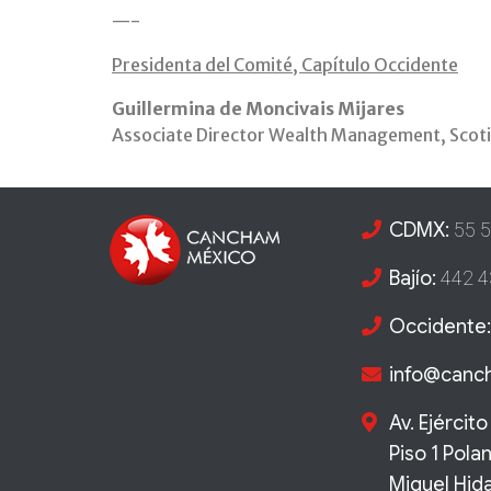
—-
Presidenta del Comité, Capítulo Occidente
Guillermina de Moncivais Mijares
Associate Director Wealth Management, Scot
CDMX:
55 5
Bajío:
442 4
Occidente:
info@can
Av. Ejércit
Piso 1 Pola
Miguel Hida