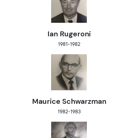
GALERÍA
CONTACTO
SOCIOS
SOCIOS
Ian Rugeroni
ACCESO SOCIOS CANCHAM
1981-1982
ALIADOS ESTRATEGICOS
AFÍLIATE
Maurice Schwarzman
1982-1983