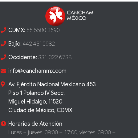
CDMX:
55 5580 3690
Bajío:
442 4310982
Occidente:
331 322 6738
info@canchammx.com
Av. Ejército Nacional Mexicano 453
Piso 1 Polanco IV Secc,
Miguel Hidalgo, 11520
Ciudad de México, CDMX
Horarios de Atención
Lunes – jueves: 08:00 – 17:00,
viernes: 08:00 –