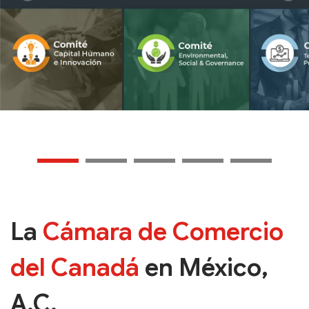
La
Cámara de Comercio
del Canadá
en México,
A.C.