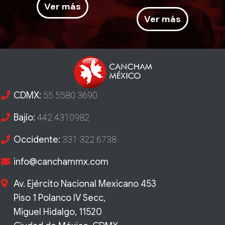
Ver más
Ver más
CDMX:
55 5580 3690
Bajío:
442 4310982
Occidente:
331 322 6738
info@canchammx.com
Av. Ejército Nacional Mexicano 453
Piso 1 Polanco IV Secc,
Miguel Hidalgo, 11520