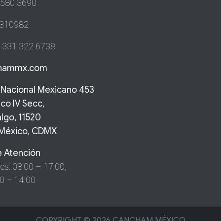
580 3690
310982
331 322 6738
chammx.com
o Nacional Mexicano 453
nco IV Secc,
lgo, 11520
 México, CDMX
e Atención
es: 08:00 – 17:00,
00 – 14:00
COPYRIGHT © 2026 CANCHAM MÉXICO