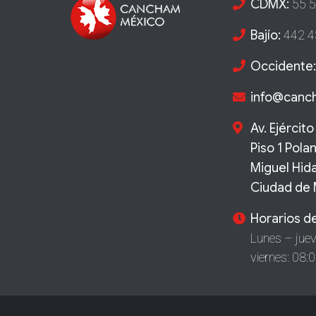
CDMX:
55 5
Bajío:
442 4
Occidente:
info@can
Av. Ejércit
Piso 1 Pola
Miguel Hida
Ciudad de
Horarios d
Lunes – juev
viernes: 08: