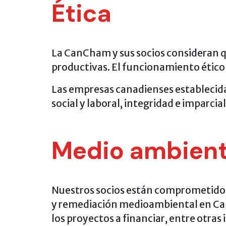
Ética
La CanCham y sus socios consideran q
productivas. El funcionamiento ético 
Las empresas canadienses establecida
social y laboral, integridad e imparci
Medio ambien
Nuestros socios están comprometidos 
y remediación medioambiental en Can
los proyectos a financiar, entre otras i