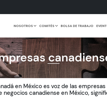
Menu
Nosotros
COMITÉS
NOSOTROS
COMITÉS
BOLSA DE TRABAJO
EVEN
BOLSA DE TRABAJO
Eventos
Noticias
GALERÍA
empresas canadiens
CONTACTO
SOCIOS
AFÍLIATE
nadá en México es voz de las empresas 
negocios canadiense en México, signif