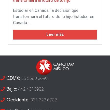
transformará el futuro de tu hijo
Estudiar en Canadá: la decisión que
transformará el futuro de tu hijo Estudiar en
Canadá:...
Leer más
CDMX:
55 5580 3690
Bajío:
442 4310982
Occidente:
331 322 6738