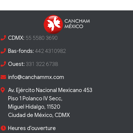
CDMX:
55 5580 3690
Bas-fonds:
442 4310982
Ouest:
331 322 6738
info@canchammx.com
Av. Ejército Nacional Mexicano 453
Piso 1 Polanco IV Secc,
Miguel Hidalgo, 11520
Ciudad de México, CDMX
Heures d’ouverture