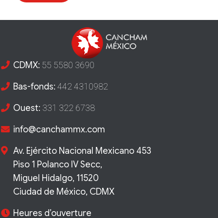
CDMX:
55 5580 3690
Bas-fonds:
442 4310982
Ouest:
331 322 6738
info@canchammx.com
Av. Ejército Nacional Mexicano 453
Piso 1 Polanco IV Secc,
Miguel Hidalgo, 11520
Ciudad de México, CDMX
Heures d’ouverture