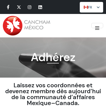
FR
Menu
À propos de nous
CONSEIL D'ADMINISTRATION
NOTRE ÉQUIPE
AVANTAGES
PARTENARIATS
RSE DES ENTREPRISES CANADIENNES AU MEXIQUE
Adhérez
ANCIENS PRÉSIDENTS
CAPÍTULOS Y ENLACES
JOURNÉE CANCHAM
Comités
BLOG
Laissez vos coordonnées et
COMITÉS
devenez membre dès aujourd’hui
Offres d’emploi
de la communauté d’affaires
Événements
Mexique–Canada.
Actualités