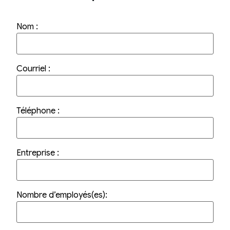
Galerie
Contact
Nom :
Membres
PARTENAIRES
ACCÈS DES MEMBRES DE CANCHAM
Courriel :
ALLIÉS STRATÉGIQUES
Devenez membre
Téléphone :
Entreprise :
Nombre d’employés(es):