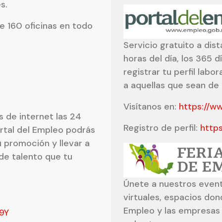
s.
e 160 oficinas en todo
Servicio gratuito a dis
horas del día, los 365 d
registrar tu perfil labo
a aquellas que sean de 
Visítanos en:
https://w
s de internet las 24
Registro de perfil:
http
Portal del Empleo podrás
 promoción y llevar a
de talento que tu
Únete a nuestros event
virtuales, espacios do
Empleo y las empresas
9Y