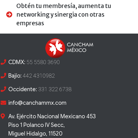
Obtén tu membresía, aumenta tu
networking y sinergia con otras
empresas
CDMX:
55 5580 3690
Bajío:
442 4310982
Occidente:
331 322 6738
info@canchammx.com
Av. Ejército Nacional Mexicano 453
Piso 1 Polanco IV Secc,
Miguel Hidalgo, 11520