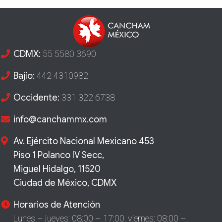
CDMX:
55 5580 3690
Bajío:
442 4310982
Occidente:
331 322 6738
info@canchammx.com
Av. Ejército Nacional Mexicano 453
Piso 1 Polanco IV Secc,
Miguel Hidalgo, 11520
Ciudad de México, CDMX
Horarios de Atención
Lunes – jueves: 08:00 – 17:00,
viernes: 08:00 –