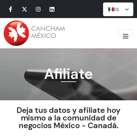
ES
Menu
Nosotros
CONSEJO DIRECTIVO
EQUIPO
BENEFICIOS
CONVENIOS
CSR DE LAS EMPRESAS CANADIENSES EN MÉXICO
Afiliate
EXPRESIDENTES
CAPÍTULOS Y ENLACES
CANCHAM DAY
COMITÉS
BLOG
Deja tus datos y afíliate hoy
COMITÉS
mismo a la comunidad de
BOLSA DE TRABAJO
negocios México - Canadá.
Eventos
Noticias