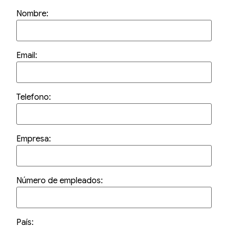
GALERÍA
Nombre:
CONTACTO
SOCIOS
SOCIOS
Email:
ACCESO SOCIOS CANCHAM
ALIADOS ESTRATEGICOS
AFÍLIATE
Telefono:
Empresa:
Número de empleados:
País: